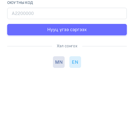
ОЮУТНЫ КОД
Нууц үгээ сэргээх
Хэл сонгох
MN
EN