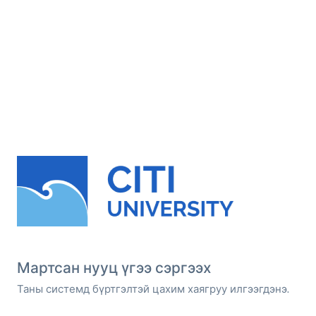
Мартсан нууц үгээ сэргээх
Таны системд бүртгэлтэй цахим хаягруу илгээгдэнэ.